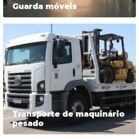
Guarda móveis
A experiência da equipe mais uma vez é
determinante para realização eficaz e segura
do serviço, os equipamentos são
específicos, tais como: carrinhos hidráulicos,
empilhadeiras, caminhão plataforma,
correias, travas e cordas.
Transporte de maquinário
pesado