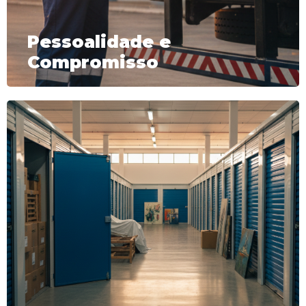
Pessoalidade e
Compromisso
e etc.
pertences serão protegidos da umidade, pó
vantagens, uma delas é a de que os seus
dos seus bens. Esse sistema tem muitas
armazenamento que garante a segurança
AAC Transportes utiliza um sistema de
objetos pessoais, comerciais e industrias, a
Caso necessite armazenar os móveis,